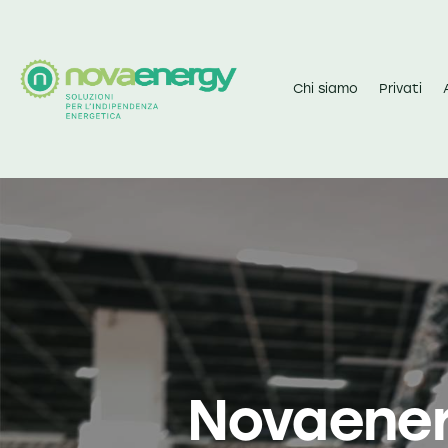
Chi siamo
Privati
Novaenerg