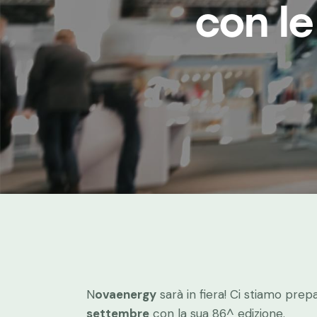
con le
N
ovaenergy
sarà in fiera! Ci stiamo pre
settembre
con la sua 86^ edizione.