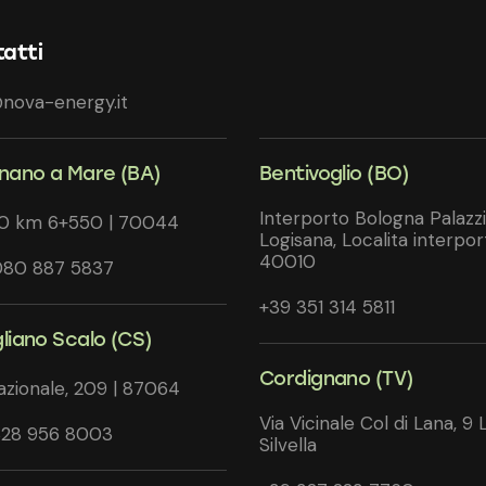
atti
nova-energy.it
gnano a Mare (BA)
Bentivoglio (BO)
Interporto Bologna Palazz
20 km 6+550 | 70044
Logisana, Localita interpor
40010
080 887 5837
+39 351 314 5811
gliano Scalo (CS)
Cordignano (TV)
azionale, 209 | 87064
Via Vicinale Col di Lana, 9 
328 956 8003
Silvella