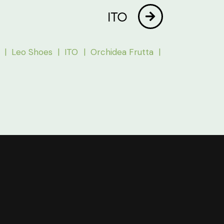
ITO
i |
Leo Shoes |
ITO |
Orchidea Frutta |