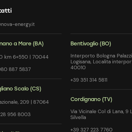
atti
nova-energy.it
gnano a Mare (BA)
Bentivoglio (BO)
Interporto Bologna Palazz
20 km 6+550 | 70044
Logisana, Localita interpor
40010
080 887 5837
+39 351 314 5811
gliano Scalo (CS)
Cordignano (TV)
azionale, 209 | 87064
Via Vicinale Col di Lana, 9 
328 956 8003
Silvella
+39 327 223 7760