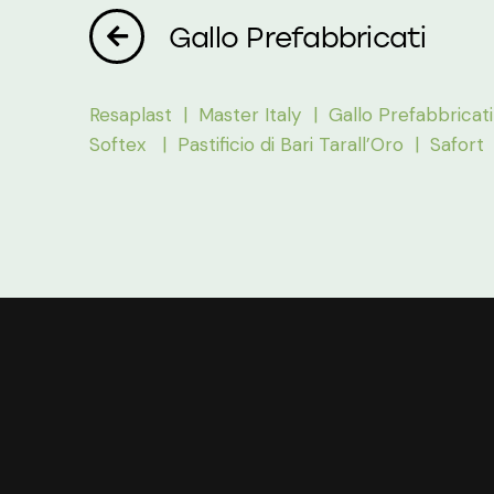
Gallo Prefabbricati
Resaplast |
Master Italy |
Gallo Prefabbricat
Softex |
Pastificio di Bari Tarall’Oro |
Safort