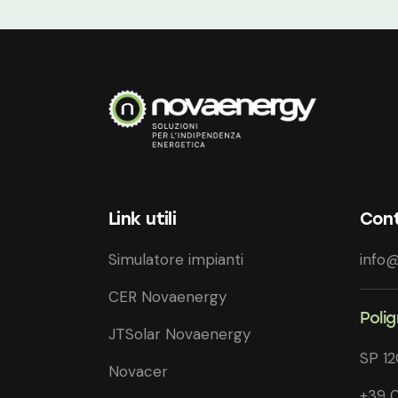
Link utili
Cont
Simulatore impianti
info@
CER Novaenergy
Poli
JTSolar Novaenergy
SP 1
Novacer
+39 