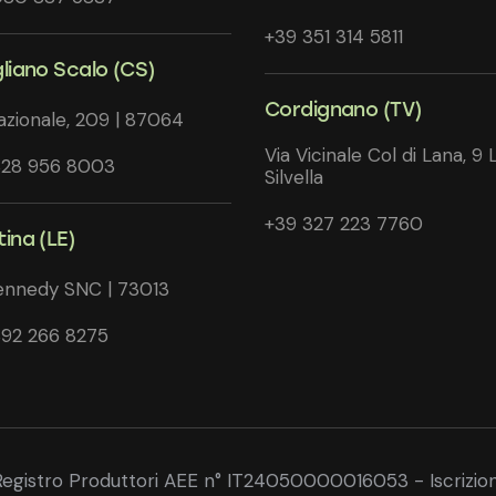
+39 351 314 5811
gliano Scalo (CS)
Cordignano (TV)
azionale, 209 | 87064
Via Vicinale Col di Lana, 9 
328 956 8003
Silvella
+39 327 223 7760
ina (LE)
ennedy SNC | 73013
392 266 8275
Registro Produttori AEE n° IT24050000016053 - Iscrizione