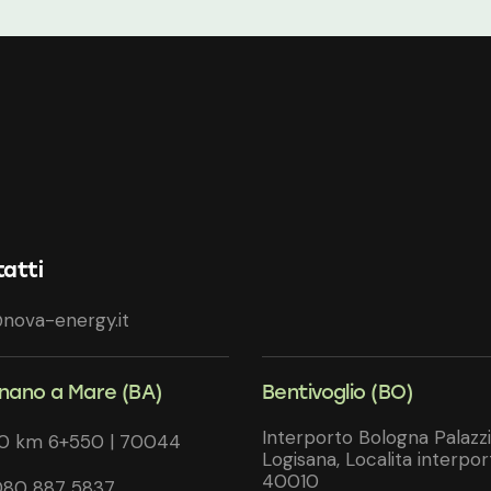
atti
nova-energy.it
gnano a Mare (BA)
Bentivoglio (BO)
Interporto Bologna Palazz
20 km 6+550 | 70044
Logisana, Localita interpor
40010
080 887 5837